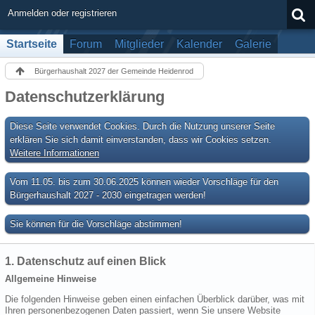
Anmelden oder registrieren
Startseite
Forum
Mitglieder
Kalender
Galerie
Bürgerhaushalt 2027 der Gemeinde Heidenrod
Datenschutzerklärung
Diese Seite verwendet Cookies. Durch die Nutzung unserer Seite
erklären Sie sich damit einverstanden, dass wir Cookies setzen.
Weitere Informationen
Vom 11.05. bis zum 30.06.2025 können wieder Vorschläge für den
Bürgerhaushalt 2027 - 2030 eingetragen werden!
Sie können für die Vorschläge abstimmen!
1. Datenschutz auf einen Blick
Allgemeine Hinweise
Die folgenden Hinweise geben einen einfachen Überblick darüber, was mit
Ihren personenbezogenen Daten passiert, wenn Sie unsere Website