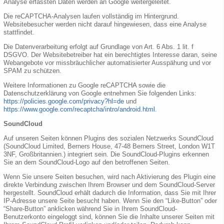
Analyse erfassten Daten werden an Google weitergeleitet.
Die reCAPTCHA-Analysen laufen vollständig im Hintergrund.
Websitebesucher werden nicht darauf hingewiesen, dass eine Analyse
stattfindet.
Die Datenverarbeitung erfolgt auf Grundlage von Art. 6 Abs. 1 lit. f
DSGVO. Der Websitebetreiber hat ein berechtigtes Interesse daran, seine
Webangebote vor missbräuchlicher automatisierter Ausspähung und vor
SPAM zu schützen.
Weitere Informationen zu Google reCAPTCHA sowie die
Datenschutzerklärung von Google entnehmen Sie folgenden Links:
https://policies.google.com/privacy?hl=de
und
https://www.google.com/recaptcha/intro/android.html
.
SoundCloud
Auf unseren Seiten können Plugins des sozialen Netzwerks SoundCloud
(SoundCloud Limited, Berners House, 47-48 Berners Street, London W1T
3NF, Großbritannien.) integriert sein. Die SoundCloud-Plugins erkennen
Sie an dem SoundCloud-Logo auf den betroffenen Seiten.
Wenn Sie unsere Seiten besuchen, wird nach Aktivierung des Plugin eine
direkte Verbindung zwischen Ihrem Browser und dem SoundCloud-Server
hergestellt. SoundCloud erhält dadurch die Information, dass Sie mit Ihrer
IP-Adresse unsere Seite besucht haben. Wenn Sie den “Like-Button” oder
“Share-Button” anklicken während Sie in Ihrem SoundCloud-
Benutzerkonto eingeloggt sind, können Sie die Inhalte unserer Seiten mit