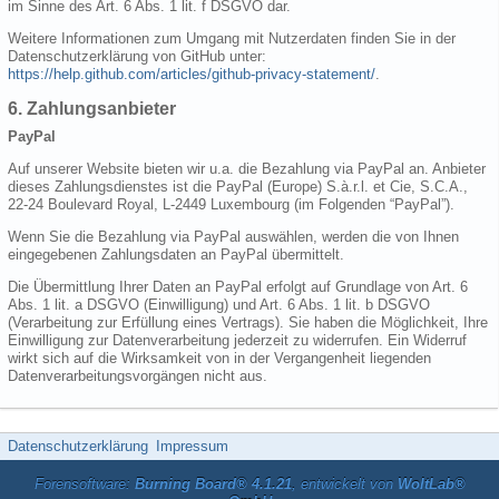
im Sinne des Art. 6 Abs. 1 lit. f DSGVO dar.
Weitere Informationen zum Umgang mit Nutzerdaten finden Sie in der
Datenschutzerklärung von GitHub unter:
https://help.github.com/articles/github-privacy-statement/
.
6. Zahlungsanbieter
PayPal
Auf unserer Website bieten wir u.a. die Bezahlung via PayPal an. Anbieter
dieses Zahlungsdienstes ist die PayPal (Europe) S.à.r.l. et Cie, S.C.A.,
22-24 Boulevard Royal, L-2449 Luxembourg (im Folgenden “PayPal”).
Wenn Sie die Bezahlung via PayPal auswählen, werden die von Ihnen
eingegebenen Zahlungsdaten an PayPal übermittelt.
Die Übermittlung Ihrer Daten an PayPal erfolgt auf Grundlage von Art. 6
Abs. 1 lit. a DSGVO (Einwilligung) und Art. 6 Abs. 1 lit. b DSGVO
(Verarbeitung zur Erfüllung eines Vertrags). Sie haben die Möglichkeit, Ihre
Einwilligung zur Datenverarbeitung jederzeit zu widerrufen. Ein Widerruf
wirkt sich auf die Wirksamkeit von in der Vergangenheit liegenden
Datenverarbeitungsvorgängen nicht aus.
Datenschutzerklärung
Impressum
Forensoftware:
Burning Board® 4.1.21
, entwickelt von
WoltLab®