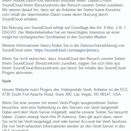
Ihrem SoundCloud-Profil verlinken und/oder teilen. Dadurch kann
SoundCloud Ihrem Benutzerkonto den Besuch unserer Seiten zuordnen.
Wir weisen darauf hin, dass wir als Anbieter der Seiten keine Kenntnis
vom Inhalt der übermittelten Daten sowie deren Nutzung durch
SoundCloud erhalten.
Die Nutzung von SoundCloud erfolgt auf Grundlage des Art. 6 Abs. 1 lit. f
DSGVO. Der Websitebetreiber hat ein berechtigtes Interesse an einer
möglichst umfangreichen Sichtbarkeit in den Sozialen Medien.
Weitere Informationen hierzu finden Sie in der Datenschutzerklärung von
SoundCloud unter:
https://soundcloud.com/pages/privacy
.
Wenn Sie nicht wünschen, dass SoundCloud den Besuch unserer Seiten
Ihrem SoundCloud- Benutzerkonto zuordnet, loggen Sie sich bitte aus
Ihrem SoundCloud-Benutzerkonto aus bevor Sie Inhalte des SoundCloud-
Plugins aktivieren.
Veoh
Unsere Website nutzt Plugins des Videoportals Veoh. Anbieter ist die FC2,
4730 South Fort Apache Road, Suite 300, Las Vegas, NV 89147, USA.
Wenn Sie eine unserer mit einem Veoh-Plugin ausgestatteten Seiten
besuchen, wird eine Verbindung zu den Servern von Veoh hergestellt.
Dabei wird dem Veoh-Server mitgeteilt, welche unserer Seiten Sie besucht
haben. Zudem erlangt Veoh Ihre IP-Adresse. Dies gilt auch dann, wenn
Sie nicht bei Veoh eingeloggt sind oder keinen Account bei Veoh besitzen.
Die von Veoh erfassten Informationen werden an den Veoh-Server in den
USA übermittelt.