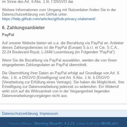
im Sinne des Art. 6 Abs. 1 lit. f DSGVO dar.
Weitere Informationen zum Umgang mit Nutzerdaten finden Sie in der
Datenschutzerklärung von GitHub unter:
https://help.github.com/articles/github-privacy-statement/
.
6. Zahlungsanbieter
PayPal
Auf unserer Website bieten wir u.a. die Bezahlung via PayPal an. Anbieter
dieses Zahlungsdienstes ist die PayPal (Europe) S.à.r.l. et Cie, S.C.A.,
22-24 Boulevard Royal, L-2449 Luxembourg (im Folgenden “PayPal”).
Wenn Sie die Bezahlung via PayPal auswählen, werden die von Ihnen
eingegebenen Zahlungsdaten an PayPal übermittelt.
Die Übermittlung Ihrer Daten an PayPal erfolgt auf Grundlage von Art. 6
Abs. 1 lit. a DSGVO (Einwilligung) und Art. 6 Abs. 1 lit. b DSGVO
(Verarbeitung zur Erfüllung eines Vertrags). Sie haben die Möglichkeit, Ihre
Einwilligung zur Datenverarbeitung jederzeit zu widerrufen. Ein Widerruf
wirkt sich auf die Wirksamkeit von in der Vergangenheit liegenden
Datenverarbeitungsvorgängen nicht aus.
Datenschutzerklärung
Impressum
Forensoftware:
Burning Board® 4.1.21
, entwickelt von
WoltLab®