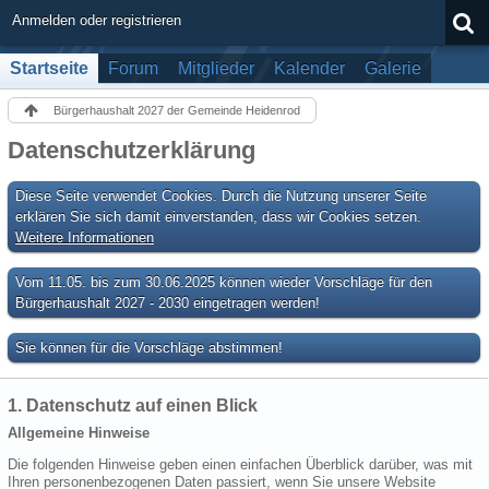
Anmelden oder registrieren
Startseite
Forum
Mitglieder
Kalender
Galerie
Bürgerhaushalt 2027 der Gemeinde Heidenrod
Datenschutzerklärung
Diese Seite verwendet Cookies. Durch die Nutzung unserer Seite
erklären Sie sich damit einverstanden, dass wir Cookies setzen.
Weitere Informationen
Vom 11.05. bis zum 30.06.2025 können wieder Vorschläge für den
Bürgerhaushalt 2027 - 2030 eingetragen werden!
Sie können für die Vorschläge abstimmen!
1. Datenschutz auf einen Blick
Allgemeine Hinweise
Die folgenden Hinweise geben einen einfachen Überblick darüber, was mit
Ihren personenbezogenen Daten passiert, wenn Sie unsere Website