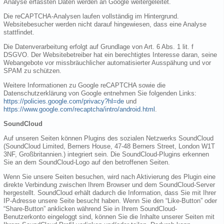
Analyse erfassten Daten werden an Google weitergeleitet.
Die reCAPTCHA-Analysen laufen vollständig im Hintergrund.
Websitebesucher werden nicht darauf hingewiesen, dass eine Analyse
stattfindet.
Die Datenverarbeitung erfolgt auf Grundlage von Art. 6 Abs. 1 lit. f
DSGVO. Der Websitebetreiber hat ein berechtigtes Interesse daran, seine
Webangebote vor missbräuchlicher automatisierter Ausspähung und vor
SPAM zu schützen.
Weitere Informationen zu Google reCAPTCHA sowie die
Datenschutzerklärung von Google entnehmen Sie folgenden Links:
https://policies.google.com/privacy?hl=de
und
https://www.google.com/recaptcha/intro/android.html
.
SoundCloud
Auf unseren Seiten können Plugins des sozialen Netzwerks SoundCloud
(SoundCloud Limited, Berners House, 47-48 Berners Street, London W1T
3NF, Großbritannien.) integriert sein. Die SoundCloud-Plugins erkennen
Sie an dem SoundCloud-Logo auf den betroffenen Seiten.
Wenn Sie unsere Seiten besuchen, wird nach Aktivierung des Plugin eine
direkte Verbindung zwischen Ihrem Browser und dem SoundCloud-Server
hergestellt. SoundCloud erhält dadurch die Information, dass Sie mit Ihrer
IP-Adresse unsere Seite besucht haben. Wenn Sie den “Like-Button” oder
“Share-Button” anklicken während Sie in Ihrem SoundCloud-
Benutzerkonto eingeloggt sind, können Sie die Inhalte unserer Seiten mit