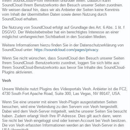
Ihrem SoundCloud-Profil verlinken und/oder teilen. Dadurch kann
SoundCloud Ihrem Benutzerkonto den Besuch unserer Seiten zuordnen.
Wir weisen darauf hin, dass wir als Anbieter der Seiten keine Kenntnis
vom Inhalt der übermittelten Daten sowie deren Nutzung durch
SoundCloud erhalten.
Die Nutzung von SoundCloud erfolgt auf Grundlage des Art. 6 Abs. 1 lit. f
DSGVO. Der Websitebetreiber hat ein berechtigtes Interesse an einer
möglichst umfangreichen Sichtbarkeit in den Sozialen Medien.
Weitere Informationen hierzu finden Sie in der Datenschutzerklärung von
SoundCloud unter:
https://soundcloud.com/pages/privacy
.
Wenn Sie nicht wünschen, dass SoundCloud den Besuch unserer Seiten
Ihrem SoundCloud- Benutzerkonto zuordnet, loggen Sie sich bitte aus
Ihrem SoundCloud-Benutzerkonto aus bevor Sie Inhalte des SoundCloud-
Plugins aktivieren.
Veoh
Unsere Website nutzt Plugins des Videoportals Veoh. Anbieter ist die FC2,
4730 South Fort Apache Road, Suite 300, Las Vegas, NV 89147, USA.
Wenn Sie eine unserer mit einem Veoh-Plugin ausgestatteten Seiten
besuchen, wird eine Verbindung zu den Servern von Veoh hergestellt.
Dabei wird dem Veoh-Server mitgeteilt, welche unserer Seiten Sie besucht
haben. Zudem erlangt Veoh Ihre IP-Adresse. Dies gilt auch dann, wenn
Sie nicht bei Veoh eingeloggt sind oder keinen Account bei Veoh besitzen.
Die von Veoh erfassten Informationen werden an den Veoh-Server in den
USA übermittelt.