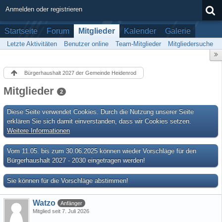
Anmelden oder registrieren
Startseite
Forum
Mitglieder
Kalender
Galerie
Letzte Aktivitäten
Benutzer online
Team-Mitglieder
Mitgliedersuche
Bürgerhaushalt 2027 der Gemeinde Heidenrod
Mitglieder
2
Diese Seite verwendet Cookies. Durch die Nutzung unserer Seite
erklären Sie sich damit einverstanden, dass wir Cookies setzen.
Weitere Informationen
Vom 11.05. bis zum 30.06.2025 können wieder Vorschläge für den
Bürgerhaushalt 2027 - 2030 eingetragen werden!
Sie können für die Vorschläge abstimmen!
Watzo
Anfänger
Mitglied seit 7. Juli 2026