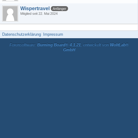
Wispertravel
Anfänger
Mitglied seit 22. Mai 2024
Datenschutzerklärung
Impressum
Forensoftware:
Burning Board® 4.1.21
, entwickelt von
WoltLab®
GmbH