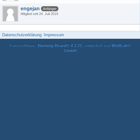
engejan
Anfänger
Mitglied seit 24. Juli 2019
Datenschutzerklärung
Impressum
Forensoftware:
Burning Board® 4.1.21
, entwickelt von
WoltLab®
GmbH