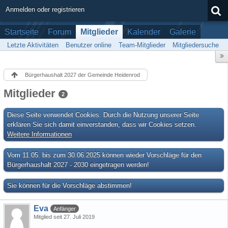
Anmelden oder registrieren
Startseite
Forum
Mitglieder
Kalender
Galerie
Letzte Aktivitäten
Benutzer online
Team-Mitglieder
Mitgliedersuche
Bürgerhaushalt 2027 der Gemeinde Heidenrod
Mitglieder
2
Diese Seite verwendet Cookies. Durch die Nutzung unserer Seite
erklären Sie sich damit einverstanden, dass wir Cookies setzen.
Weitere Informationen
Vom 11.05. bis zum 30.06.2025 können wieder Vorschläge für den
Bürgerhaushalt 2027 - 2030 eingetragen werden!
Sie können für die Vorschläge abstimmen!
Eva
Anfänger
Mitglied seit 27. Juli 2019