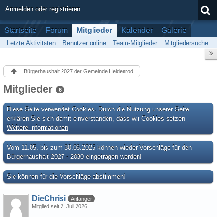
Anmelden oder registrieren
Startseite
Forum
Mitglieder
Kalender
Galerie
Letzte Aktivitäten
Benutzer online
Team-Mitglieder
Mitgliedersuche
Bürgerhaushalt 2027 der Gemeinde Heidenrod
Mitglieder
6
Diese Seite verwendet Cookies. Durch die Nutzung unserer Seite
erklären Sie sich damit einverstanden, dass wir Cookies setzen.
Weitere Informationen
Vom 11.05. bis zum 30.06.2025 können wieder Vorschläge für den
Bürgerhaushalt 2027 - 2030 eingetragen werden!
Sie können für die Vorschläge abstimmen!
DieChrisi
Anfänger
Mitglied seit 2. Juli 2026