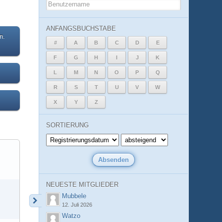
ANFANGSBUCHSTABE
n.
#
A
B
C
D
E
F
G
H
I
J
K
L
M
N
O
P
Q
R
S
T
U
V
W
X
Y
Z
SORTIERUNG
NEUESTE MITGLIEDER
Mubbele
12. Juli 2026
Watzo