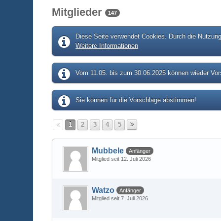
Mitglieder
147
Diese Seite verwendet Cookies. Durch die Nutzung 
Weitere Informationen
Vom 11.05. bis zum 30.06.2025 können wieder Vors
Sie können für die Vorschläge abstimmen!
1
2
3
4
5
Mubbele
Anfänger
Mitglied seit 12. Juli 2026
Watzo
Anfänger
Mitglied seit 7. Juli 2026