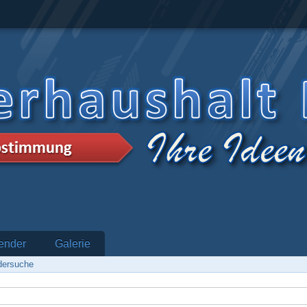
ender
Galerie
edersuche