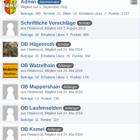
Admin
Administrator
Mitglied seit 1. September 2011
Beiträge
290
Termine
22
Bilder
19
Erhaltene Likes
2
Punkte
2.157
Schriftliche Vorschläge
Schüler
aus Heidenrod
Mitglied seit 7. August 2012
Beiträge
39
Erhaltene Likes
4
Punkte
389
OB Hilgenroth
Schüler
aus Heidenrod
Mitglied seit 24. Mai 2016
Beiträge
33
Erhaltene Likes
25
Punkte
350
OB Watzelhain
Anfänger
aus Heidenrod
Mitglied seit 24. Mai 2016
Beiträge
18
Erhaltene Likes
1
Punkte
176
OB Mappershain
Anfänger
aus Heidenrod
Mitglied seit 24. Mai 2016
Beiträge
13
Punkte
130
OB Laufenselden
Anfänger
aus Heidenrod
Mitglied seit 24. Mai 2016
Beiträge
11
Punkte
110
OB Kemel
Anfänger
aus Heidenrod
Mitglied seit 24. Mai 2016