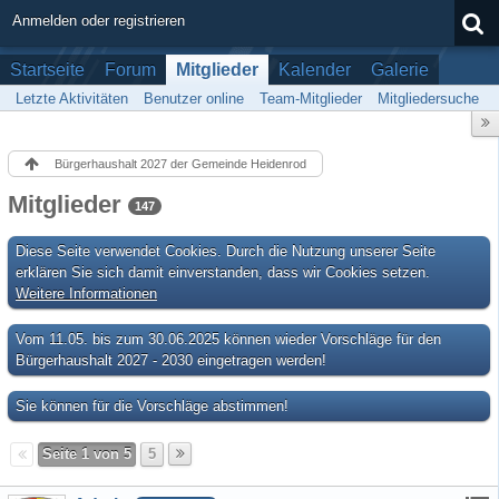
Anmelden oder registrieren
Startseite
Forum
Mitglieder
Kalender
Galerie
Letzte Aktivitäten
Benutzer online
Team-Mitglieder
Mitgliedersuche
Bürgerhaushalt 2027 der Gemeinde Heidenrod
Mitglieder
147
Diese Seite verwendet Cookies. Durch die Nutzung unserer Seite
erklären Sie sich damit einverstanden, dass wir Cookies setzen.
Weitere Informationen
Vom 11.05. bis zum 30.06.2025 können wieder Vorschläge für den
Bürgerhaushalt 2027 - 2030 eingetragen werden!
Sie können für die Vorschläge abstimmen!
Seite 1 von 5
5