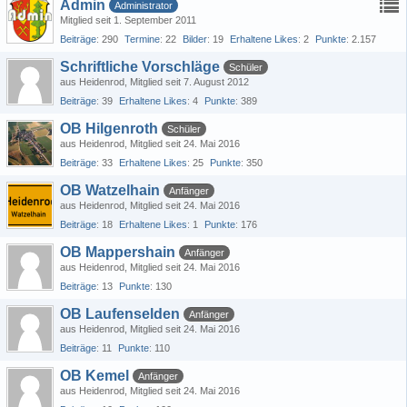
Admin
Administrator
Mitglied seit 1. September 2011
Beiträge
290
Termine
22
Bilder
19
Erhaltene Likes
2
Punkte
2.157
Schriftliche Vorschläge
Schüler
aus Heidenrod
Mitglied seit 7. August 2012
Beiträge
39
Erhaltene Likes
4
Punkte
389
OB Hilgenroth
Schüler
aus Heidenrod
Mitglied seit 24. Mai 2016
Beiträge
33
Erhaltene Likes
25
Punkte
350
OB Watzelhain
Anfänger
aus Heidenrod
Mitglied seit 24. Mai 2016
Beiträge
18
Erhaltene Likes
1
Punkte
176
OB Mappershain
Anfänger
aus Heidenrod
Mitglied seit 24. Mai 2016
Beiträge
13
Punkte
130
OB Laufenselden
Anfänger
aus Heidenrod
Mitglied seit 24. Mai 2016
Beiträge
11
Punkte
110
OB Kemel
Anfänger
aus Heidenrod
Mitglied seit 24. Mai 2016