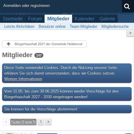
Anmelden oder registrieren
Startseite
Forum
Mitglieder
Kalender
Galerie
Letzte Aktivitäten
Benutzer online
Team-Mitglieder
Mitgliedersuche
Bürgerhaushalt 2027 der Gemeinde Heidenrod
Mitglieder
147
Diese Seite verwendet Cookies. Durch die Nutzung unserer Seite
erklären Sie sich damit einverstanden, dass wir Cookies setzen.
Weitere Informationen
Vom 11.05. bis zum 30.06.2025 können wieder Vorschläge für den
Bürgerhaushalt 2027 - 2030 eingetragen werden!
Sie können für die Vorschläge abstimmen!
Seite 1 von 5
5