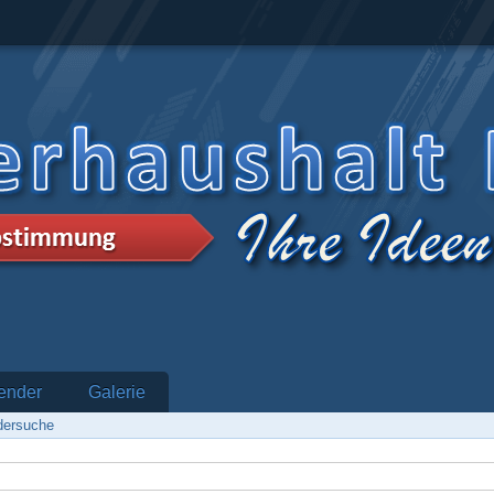
ender
Galerie
edersuche