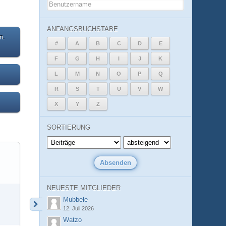
ANFANGSBUCHSTABE
n.
#
A
B
C
D
E
F
G
H
I
J
K
L
M
N
O
P
Q
R
S
T
U
V
W
X
Y
Z
SORTIERUNG
NEUESTE MITGLIEDER
Mubbele
12. Juli 2026
Watzo