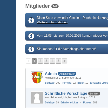
Mitglieder
147
Diese Seite verwendet Cookies. Durch die Nutzung 
Weitere Informationen
Vom 11.05. bis zum 30.06.2025 können wieder Vors
Sie können für die Vorschläge abstimmen!
1
2
3
4
5
Admin
Administrator
Mitglied seit 1. September 2011
Beiträge
290
Termine
22
Bilder
19
Erhaltene Like
Schriftliche Vorschläge
Schüler
aus Heidenrod
Mitglied seit 7. August 2012
Beiträge
39
Erhaltene Likes
4
Punkte
389