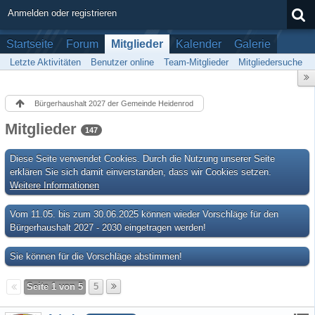
Anmelden oder registrieren
Startseite
Forum
Mitglieder
Kalender
Galerie
Letzte Aktivitäten
Benutzer online
Team-Mitglieder
Mitgliedersuche
Bürgerhaushalt 2027 der Gemeinde Heidenrod
Mitglieder
147
Diese Seite verwendet Cookies. Durch die Nutzung unserer Seite
erklären Sie sich damit einverstanden, dass wir Cookies setzen.
Weitere Informationen
Vom 11.05. bis zum 30.06.2025 können wieder Vorschläge für den
Bürgerhaushalt 2027 - 2030 eingetragen werden!
Sie können für die Vorschläge abstimmen!
Seite 1 von 5
5