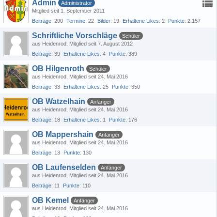
Admin
Administrator
Mitglied seit 1. September 2011
Beiträge
290
Termine
22
Bilder
19
Erhaltene Likes
2
Punkte
2.157
Schriftliche Vorschläge
Schüler
aus Heidenrod
Mitglied seit 7. August 2012
Beiträge
39
Erhaltene Likes
4
Punkte
389
OB Hilgenroth
Schüler
aus Heidenrod
Mitglied seit 24. Mai 2016
Beiträge
33
Erhaltene Likes
25
Punkte
350
OB Watzelhain
Anfänger
aus Heidenrod
Mitglied seit 24. Mai 2016
Beiträge
18
Erhaltene Likes
1
Punkte
176
OB Mappershain
Anfänger
aus Heidenrod
Mitglied seit 24. Mai 2016
Beiträge
13
Punkte
130
OB Laufenselden
Anfänger
aus Heidenrod
Mitglied seit 24. Mai 2016
Beiträge
11
Punkte
110
OB Kemel
Anfänger
aus Heidenrod
Mitglied seit 24. Mai 2016