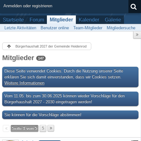
Anmelden oder registrieren
Startseite
Forum
Mitglieder
Kalender
Galerie
Letzte Aktivitäten
Benutzer online
Team-Mitglieder
Mitgliedersuche
Bürgerhaushalt 2027 der Gemeinde Heidenrod
Mitglieder
147
Diese Seite verwendet Cookies. Durch die Nutzung unserer Seite
erklären Sie sich damit einverstanden, dass wir Cookies setzen.
Weitere Informationen
Vom 11.05. bis zum 30.06.2025 können wieder Vorschläge für den
Bürgerhaushalt 2027 - 2030 eingetragen werden!
Sie können für die Vorschläge abstimmen!
Seite 1 von 5
5