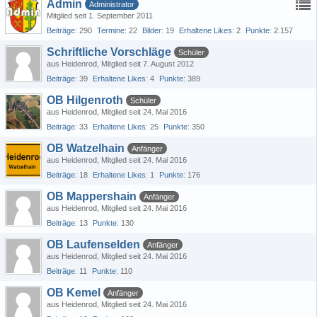
Admin
Administrator
Mitglied seit 1. September 2011
Beiträge
290
Termine
22
Bilder
19
Erhaltene Likes
2
Punkte
2.157
Schriftliche Vorschläge
Schüler
aus Heidenrod
Mitglied seit 7. August 2012
Beiträge
39
Erhaltene Likes
4
Punkte
389
OB Hilgenroth
Schüler
aus Heidenrod
Mitglied seit 24. Mai 2016
Beiträge
33
Erhaltene Likes
25
Punkte
350
OB Watzelhain
Anfänger
aus Heidenrod
Mitglied seit 24. Mai 2016
Beiträge
18
Erhaltene Likes
1
Punkte
176
OB Mappershain
Anfänger
aus Heidenrod
Mitglied seit 24. Mai 2016
Beiträge
13
Punkte
130
OB Laufenselden
Anfänger
aus Heidenrod
Mitglied seit 24. Mai 2016
Beiträge
11
Punkte
110
OB Kemel
Anfänger
aus Heidenrod
Mitglied seit 24. Mai 2016