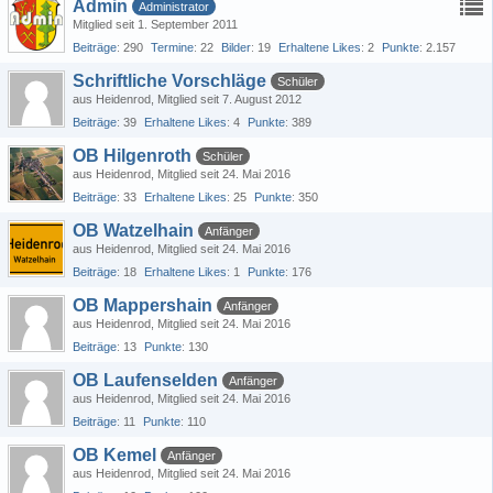
Admin
Administrator
Mitglied seit 1. September 2011
Beiträge
290
Termine
22
Bilder
19
Erhaltene Likes
2
Punkte
2.157
Schriftliche Vorschläge
Schüler
aus Heidenrod
Mitglied seit 7. August 2012
Beiträge
39
Erhaltene Likes
4
Punkte
389
OB Hilgenroth
Schüler
aus Heidenrod
Mitglied seit 24. Mai 2016
Beiträge
33
Erhaltene Likes
25
Punkte
350
OB Watzelhain
Anfänger
aus Heidenrod
Mitglied seit 24. Mai 2016
Beiträge
18
Erhaltene Likes
1
Punkte
176
OB Mappershain
Anfänger
aus Heidenrod
Mitglied seit 24. Mai 2016
Beiträge
13
Punkte
130
OB Laufenselden
Anfänger
aus Heidenrod
Mitglied seit 24. Mai 2016
Beiträge
11
Punkte
110
OB Kemel
Anfänger
aus Heidenrod
Mitglied seit 24. Mai 2016