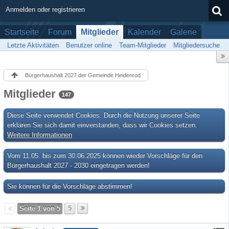
Anmelden oder registrieren
Startseite
Forum
Mitglieder
Kalender
Galerie
Letzte Aktivitäten
Benutzer online
Team-Mitglieder
Mitgliedersuche
Bürgerhaushalt 2027 der Gemeinde Heidenrod
Mitglieder
147
Diese Seite verwendet Cookies. Durch die Nutzung unserer Seite
erklären Sie sich damit einverstanden, dass wir Cookies setzen.
Weitere Informationen
Vom 11.05. bis zum 30.06.2025 können wieder Vorschläge für den
Bürgerhaushalt 2027 - 2030 eingetragen werden!
Sie können für die Vorschläge abstimmen!
Seite 1 von 5
5