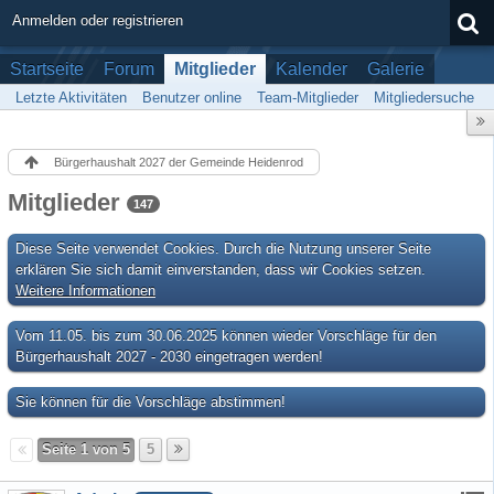
Anmelden oder registrieren
Startseite
Forum
Mitglieder
Kalender
Galerie
Letzte Aktivitäten
Benutzer online
Team-Mitglieder
Mitgliedersuche
Bürgerhaushalt 2027 der Gemeinde Heidenrod
Mitglieder
147
Diese Seite verwendet Cookies. Durch die Nutzung unserer Seite
erklären Sie sich damit einverstanden, dass wir Cookies setzen.
Weitere Informationen
Vom 11.05. bis zum 30.06.2025 können wieder Vorschläge für den
Bürgerhaushalt 2027 - 2030 eingetragen werden!
Sie können für die Vorschläge abstimmen!
Seite 1 von 5
5