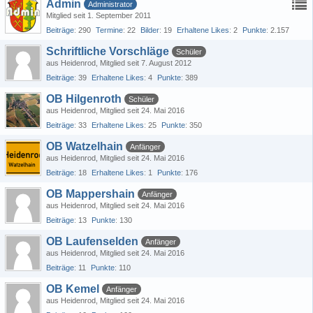
Admin
Administrator
Mitglied seit 1. September 2011
Beiträge
290
Termine
22
Bilder
19
Erhaltene Likes
2
Punkte
2.157
Schriftliche Vorschläge
Schüler
aus Heidenrod
Mitglied seit 7. August 2012
Beiträge
39
Erhaltene Likes
4
Punkte
389
OB Hilgenroth
Schüler
aus Heidenrod
Mitglied seit 24. Mai 2016
Beiträge
33
Erhaltene Likes
25
Punkte
350
OB Watzelhain
Anfänger
aus Heidenrod
Mitglied seit 24. Mai 2016
Beiträge
18
Erhaltene Likes
1
Punkte
176
OB Mappershain
Anfänger
aus Heidenrod
Mitglied seit 24. Mai 2016
Beiträge
13
Punkte
130
OB Laufenselden
Anfänger
aus Heidenrod
Mitglied seit 24. Mai 2016
Beiträge
11
Punkte
110
OB Kemel
Anfänger
aus Heidenrod
Mitglied seit 24. Mai 2016