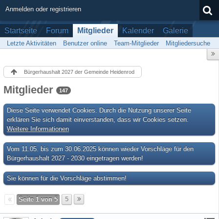
Anmelden oder registrieren
Startseite
Forum
Mitglieder
Kalender
Galerie
Letzte Aktivitäten
Benutzer online
Team-Mitglieder
Mitgliedersuche
Bürgerhaushalt 2027 der Gemeinde Heidenrod
Mitglieder
147
Diese Seite verwendet Cookies. Durch die Nutzung unserer Seite
erklären Sie sich damit einverstanden, dass wir Cookies setzen.
Weitere Informationen
Vom 11.05. bis zum 30.06.2025 können wieder Vorschläge für den
Bürgerhaushalt 2027 - 2030 eingetragen werden!
Sie können für die Vorschläge abstimmen!
Seite 1 von 5
5