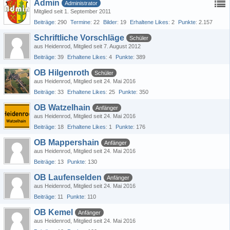
Admin
Administrator
Mitglied seit 1. September 2011
Beiträge
290
Termine
22
Bilder
19
Erhaltene Likes
2
Punkte
2.157
Schriftliche Vorschläge
Schüler
aus Heidenrod
Mitglied seit 7. August 2012
Beiträge
39
Erhaltene Likes
4
Punkte
389
OB Hilgenroth
Schüler
aus Heidenrod
Mitglied seit 24. Mai 2016
Beiträge
33
Erhaltene Likes
25
Punkte
350
OB Watzelhain
Anfänger
aus Heidenrod
Mitglied seit 24. Mai 2016
Beiträge
18
Erhaltene Likes
1
Punkte
176
OB Mappershain
Anfänger
aus Heidenrod
Mitglied seit 24. Mai 2016
Beiträge
13
Punkte
130
OB Laufenselden
Anfänger
aus Heidenrod
Mitglied seit 24. Mai 2016
Beiträge
11
Punkte
110
OB Kemel
Anfänger
aus Heidenrod
Mitglied seit 24. Mai 2016