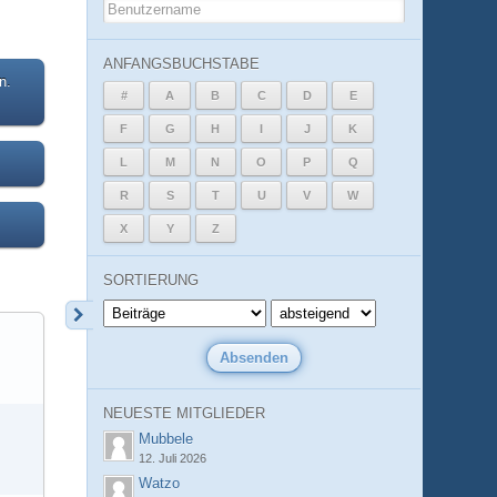
ANFANGSBUCHSTABE
n.
#
A
B
C
D
E
F
G
H
I
J
K
L
M
N
O
P
Q
R
S
T
U
V
W
X
Y
Z
SORTIERUNG
NEUESTE MITGLIEDER
Mubbele
12. Juli 2026
Watzo