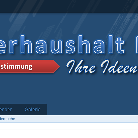
ender
Galerie
edersuche