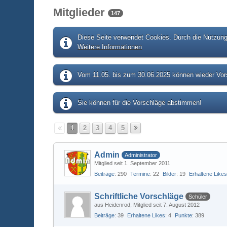
Mitglieder
147
Diese Seite verwendet Cookies. Durch die Nutzung 
Weitere Informationen
Vom 11.05. bis zum 30.06.2025 können wieder Vors
Sie können für die Vorschläge abstimmen!
1
2
3
4
5
Admin
Administrator
Mitglied seit 1. September 2011
Beiträge
290
Termine
22
Bilder
19
Erhaltene Like
Schriftliche Vorschläge
Schüler
aus Heidenrod
Mitglied seit 7. August 2012
Beiträge
39
Erhaltene Likes
4
Punkte
389