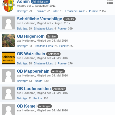
Admin
Administrator
Mitglied seit 1. September 2011
Beiträge
290
Termine
22
Bilder
19
Erhaltene Likes
2
Punkte
2.157
Schriftliche Vorschläge
Schüler
aus Heidenrod
Mitglied seit 7. August 2012
Beiträge
39
Erhaltene Likes
4
Punkte
389
OB Hilgenroth
Schüler
aus Heidenrod
Mitglied seit 24. Mai 2016
Beiträge
33
Erhaltene Likes
25
Punkte
350
OB Watzelhain
Anfänger
aus Heidenrod
Mitglied seit 24. Mai 2016
Beiträge
18
Erhaltene Likes
1
Punkte
176
OB Mappershain
Anfänger
aus Heidenrod
Mitglied seit 24. Mai 2016
Beiträge
13
Punkte
130
OB Laufenselden
Anfänger
aus Heidenrod
Mitglied seit 24. Mai 2016
Beiträge
11
Punkte
110
OB Kemel
Anfänger
aus Heidenrod
Mitglied seit 24. Mai 2016