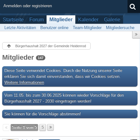
Anmelden oder registrieren
Startseite
Forum
Mitglieder
Kalender
Galerie
Letzte Aktivitäten
Benutzer online
Team-Mitglieder
Mitgliedersuche
Bürgerhaushalt 2027 der Gemeinde Heidenrod
Mitglieder
147
Diese Seite verwendet Cookies. Durch die Nutzung unserer Seite
erklären Sie sich damit einverstanden, dass wir Cookies setzen.
Weitere Informationen
Vom 11.05. bis zum 30.06.2025 können wieder Vorschläge für den
Bürgerhaushalt 2027 - 2030 eingetragen werden!
Sie können für die Vorschläge abstimmen!
Seite 1 von 5
5