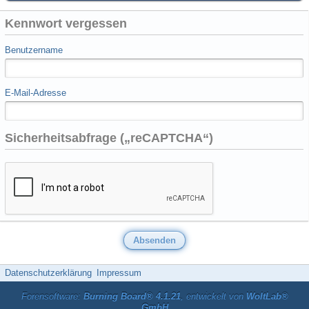
Kennwort vergessen
Benutzername
E-Mail-Adresse
Sicherheitsabfrage („reCAPTCHA“)
Datenschutzerklärung
Impressum
Forensoftware:
Burning Board® 4.1.21
, entwickelt von
WoltLab®
GmbH