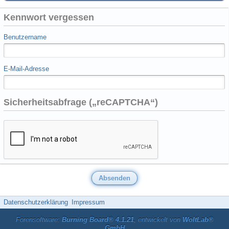
Kennwort vergessen
Benutzername
E-Mail-Adresse
Sicherheitsabfrage („reCAPTCHA“)
Datenschutzerklärung
Impressum
Forensoftware:
Burning Board® 4.1.21
, entwickelt von
WoltLab®
GmbH