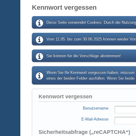
Kennwort vergessen
Diese Seite verwendet Cookies. Durch die Nutzung 
Vom 11.05. bis zum 30.06.2025 können wieder Vors
Sie können für die Vorschläge abstimmen!
Wenn Sie Ihr Kennwort vergessen haben, müssen Si
eines der beiden Felder ausfüllen. Wenn Sie beide 
Kennwort vergessen
Benutzername
E-Mail-Adresse
Sicherheitsabfrage („reCAPTCHA“)