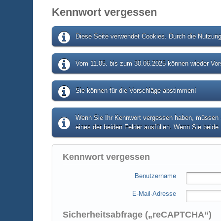
Kennwort vergessen
Diese Seite verwendet Cookies. Durch die Nutzung 
Vom 11.05. bis zum 30.06.2025 können wieder Vors
Sie können für die Vorschläge abstimmen!
Wenn Sie Ihr Kennwort vergessen haben, müssen Si
eines der beiden Felder ausfüllen. Wenn Sie beide 
Kennwort vergessen
Benutzername
E-Mail-Adresse
Sicherheitsabfrage („reCAPTCHA“)