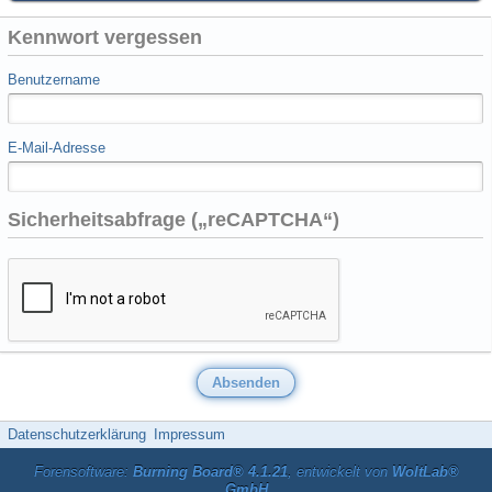
Kennwort vergessen
Benutzername
E-Mail-Adresse
Sicherheitsabfrage („reCAPTCHA“)
Datenschutzerklärung
Impressum
Forensoftware:
Burning Board® 4.1.21
, entwickelt von
WoltLab®
GmbH