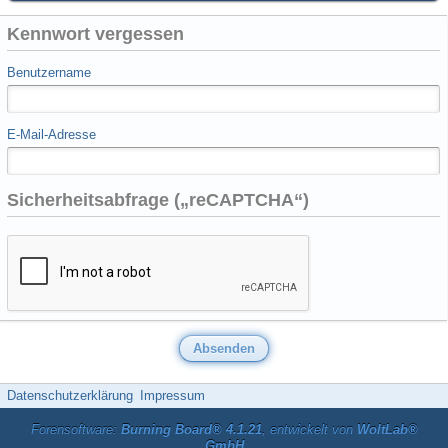
Kennwort vergessen
Benutzername
E-Mail-Adresse
Sicherheitsabfrage („reCAPTCHA“)
Datenschutzerklärung
Impressum
Forensoftware:
Burning Board® 4.1.21
, entwickelt von
WoltLab®
GmbH