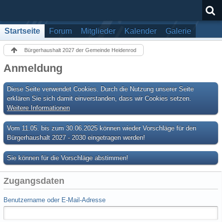
Startseite
Forum
Mitglieder
Kalender
Galerie
Bürgerhaushalt 2027 der Gemeinde Heidenrod
Anmeldung
Diese Seite verwendet Cookies. Durch die Nutzung unserer Seite
erklären Sie sich damit einverstanden, dass wir Cookies setzen.
Weitere Informationen
Vom 11.05. bis zum 30.06.2025 können wieder Vorschläge für den
Bürgerhaushalt 2027 - 2030 eingetragen werden!
Sie können für die Vorschläge abstimmen!
Zugangsdaten
Benutzername oder E-Mail-Adresse