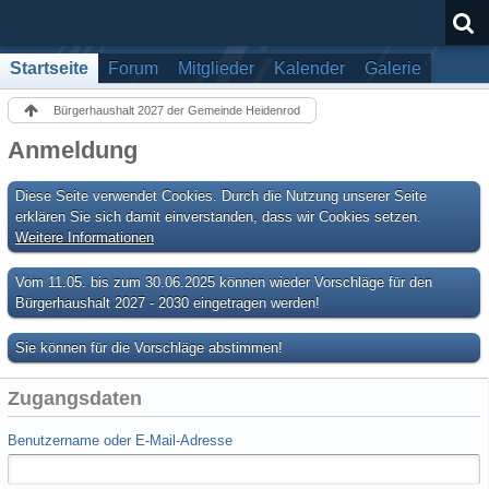
Startseite
Forum
Mitglieder
Kalender
Galerie
Bürgerhaushalt 2027 der Gemeinde Heidenrod
Anmeldung
Diese Seite verwendet Cookies. Durch die Nutzung unserer Seite
erklären Sie sich damit einverstanden, dass wir Cookies setzen.
Weitere Informationen
Vom 11.05. bis zum 30.06.2025 können wieder Vorschläge für den
Bürgerhaushalt 2027 - 2030 eingetragen werden!
Sie können für die Vorschläge abstimmen!
Zugangsdaten
Benutzername oder E-Mail-Adresse