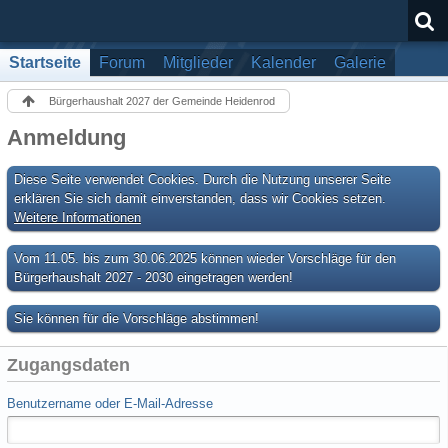
Startseite
Forum
Mitglieder
Kalender
Galerie
Bürgerhaushalt 2027 der Gemeinde Heidenrod
Anmeldung
Diese Seite verwendet Cookies. Durch die Nutzung unserer Seite
erklären Sie sich damit einverstanden, dass wir Cookies setzen.
Weitere Informationen
Vom 11.05. bis zum 30.06.2025 können wieder Vorschläge für den
Bürgerhaushalt 2027 - 2030 eingetragen werden!
Sie können für die Vorschläge abstimmen!
Zugangsdaten
Benutzername oder E-Mail-Adresse