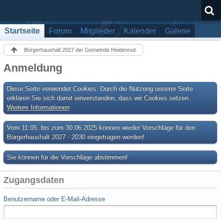
Startseite
Forum
Mitglieder
Kalender
Galerie
Bürgerhaushalt 2027 der Gemeinde Heidenrod
Anmeldung
Diese Seite verwendet Cookies. Durch die Nutzung unserer Seite
erklären Sie sich damit einverstanden, dass wir Cookies setzen.
Weitere Informationen
Vom 11.05. bis zum 30.06.2025 können wieder Vorschläge für den
Bürgerhaushalt 2027 - 2030 eingetragen werden!
Sie können für die Vorschläge abstimmen!
Zugangsdaten
Benutzername oder E-Mail-Adresse