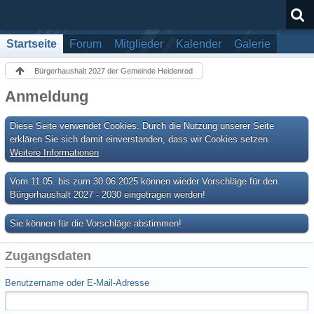
Startseite
Forum
Mitglieder
Kalender
Galerie
Bürgerhaushalt 2027 der Gemeinde Heidenrod
Anmeldung
Diese Seite verwendet Cookies. Durch die Nutzung unserer Seite
erklären Sie sich damit einverstanden, dass wir Cookies setzen.
Weitere Informationen
Vom 11.05. bis zum 30.06.2025 können wieder Vorschläge für den
Bürgerhaushalt 2027 - 2030 eingetragen werden!
Sie können für die Vorschläge abstimmen!
Zugangsdaten
Benutzername oder E-Mail-Adresse