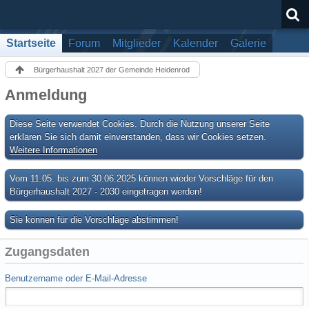
Startseite
Forum
Mitglieder
Kalender
Galerie
Bürgerhaushalt 2027 der Gemeinde Heidenrod
Anmeldung
Diese Seite verwendet Cookies. Durch die Nutzung unserer Seite
erklären Sie sich damit einverstanden, dass wir Cookies setzen.
Weitere Informationen
Vom 11.05. bis zum 30.06.2025 können wieder Vorschläge für den
Bürgerhaushalt 2027 - 2030 eingetragen werden!
Sie können für die Vorschläge abstimmen!
Zugangsdaten
Benutzername oder E-Mail-Adresse