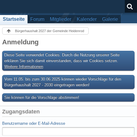
Startseite
Forum
Mitglieder
Kalender
Galerie
Bürgerhaushalt 2027 der Gemeinde Heidenrod
Anmeldung
Diese Seite verwendet Cookies. Durch die Nutzung unserer Seite
erklären Sie sich damit einverstanden, dass wir Cookies setzen.
Weitere Informationen
Vom 11.05. bis zum 30.06.2025 können wieder Vorschläge für den
Bürgerhaushalt 2027 - 2030 eingetragen werden!
Sie können für die Vorschläge abstimmen!
Zugangsdaten
Benutzername oder E-Mail-Adresse