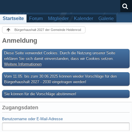
Startseite
Forum
Mitglieder
Kalender
Galerie
Bürgerhaushalt 2027 der Gemeinde Heidenrod
Anmeldung
Diese Seite verwendet Cookies. Durch die Nutzung unserer Seite
erklären Sie sich damit einverstanden, dass wir Cookies setzen.
Weitere Informationen
Vom 11.05. bis zum 30.06.2025 können wieder Vorschläge für den
Bürgerhaushalt 2027 - 2030 eingetragen werden!
Sie können für die Vorschläge abstimmen!
Zugangsdaten
Benutzername oder E-Mail-Adresse