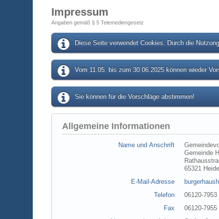
Impressum
Angaben gemäß § 5 Telemediengesetz
Diese Seite verwendet Cookies. Durch die Nutzung 
Vom 11.05. bis zum 30.06.2025 können wieder Vors
Sie können für die Vorschläge abstimmen!
Allgemeine Informationen
Name und Anschrift
Gemeindevo
Gemeinde H
Rathausstra
65321 Heid
E-Mail-Adresse
burgerhaush
Telefon
06120-7953
Fax
06120-7955