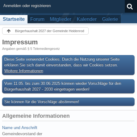
Anmelden oder registrieren
Startseite
Forum
Mitglieder
Kalender
Galerie
Bürgerhaushalt 2027 der Gemeinde Heidenrod
Impressum
Angaben gemäß § 5 Telemediengesetz
Diese Seite verwendet Cookies. Durch die Nutzung unserer Seite
erklären Sie sich damit einverstanden, dass wir Cookies setzen.
Weitere Informationen
Vom 11.05. bis zum 30.06.2025 können wieder Vorschläge für den
Bürgerhaushalt 2027 - 2030 eingetragen werden!
Sie können für die Vorschläge abstimmen!
Allgemeine Informationen
Name und Anschrift
Gemeindevorstand der