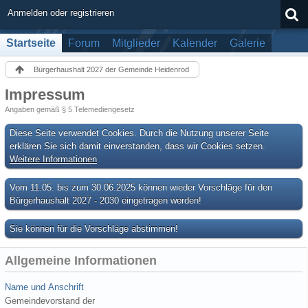
Anmelden oder registrieren
Startseite
Forum
Mitglieder
Kalender
Galerie
Bürgerhaushalt 2027 der Gemeinde Heidenrod
Impressum
Angaben gemäß § 5 Telemediengesetz
Diese Seite verwendet Cookies. Durch die Nutzung unserer Seite
erklären Sie sich damit einverstanden, dass wir Cookies setzen.
Weitere Informationen
Vom 11.05. bis zum 30.06.2025 können wieder Vorschläge für den
Bürgerhaushalt 2027 - 2030 eingetragen werden!
Sie können für die Vorschläge abstimmen!
Allgemeine Informationen
Name und Anschrift
Gemeindevorstand der