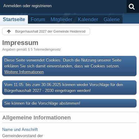
Anmelden oder registrieren
Startseite
Forum
Mitglieder
Kalender
Galerie
Bürgerhaushalt 2027 der Gemeinde Heidenrod
Impressum
Angaben gemäß § 5 Telemediengesetz
Diese Seite verwendet Cookies. Durch die Nutzung unserer Seite
erklären Sie sich damit einverstanden, dass wir Cookies setzen.
Weitere Informationen
Vom 11.05. bis zum 30.06.2025 können wieder Vorschläge für den
Bürgerhaushalt 2027 - 2030 eingetragen werden!
Sie können für die Vorschläge abstimmen!
Allgemeine Informationen
Name und Anschrift
Gemeindevorstand der