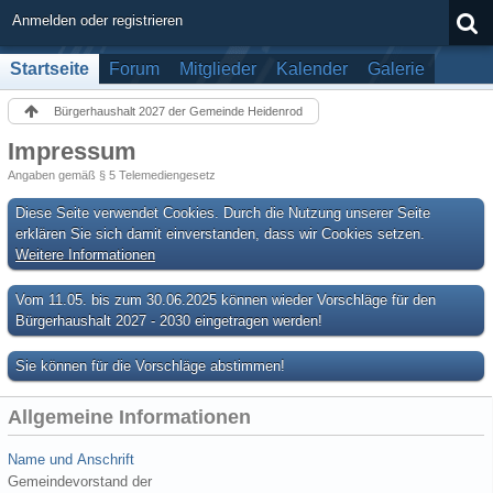
Anmelden oder registrieren
Startseite
Forum
Mitglieder
Kalender
Galerie
Bürgerhaushalt 2027 der Gemeinde Heidenrod
Impressum
Angaben gemäß § 5 Telemediengesetz
Diese Seite verwendet Cookies. Durch die Nutzung unserer Seite
erklären Sie sich damit einverstanden, dass wir Cookies setzen.
Weitere Informationen
Vom 11.05. bis zum 30.06.2025 können wieder Vorschläge für den
Bürgerhaushalt 2027 - 2030 eingetragen werden!
Sie können für die Vorschläge abstimmen!
Allgemeine Informationen
Name und Anschrift
Gemeindevorstand der