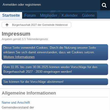
Anmelden oder registrieren
Startseite
Forum
Mitglieder
Kalender
Galerie
Bürgerhaushalt 2027 der Gemeinde Heidenrod
Impressum
Angaben gemäß § 5 Telemediengesetz
Diese Seite verwendet Cookies. Durch die Nutzung unserer Seite
erklären Sie sich damit einverstanden, dass wir Cookies setzen.
Weitere Informationen
Vom 11.05. bis zum 30.06.2025 können wieder Vorschläge für den
Bürgerhaushalt 2027 - 2030 eingetragen werden!
Sie können für die Vorschläge abstimmen!
Allgemeine Informationen
Name und Anschrift
Gemeindevorstand der