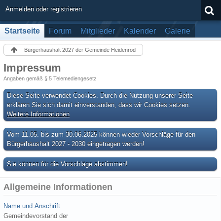
Anmelden oder registrieren
Startseite
Forum
Mitglieder
Kalender
Galerie
Bürgerhaushalt 2027 der Gemeinde Heidenrod
Impressum
Angaben gemäß § 5 Telemediengesetz
Diese Seite verwendet Cookies. Durch die Nutzung unserer Seite
erklären Sie sich damit einverstanden, dass wir Cookies setzen.
Weitere Informationen
Vom 11.05. bis zum 30.06.2025 können wieder Vorschläge für den
Bürgerhaushalt 2027 - 2030 eingetragen werden!
Sie können für die Vorschläge abstimmen!
Allgemeine Informationen
Name und Anschrift
Gemeindevorstand der