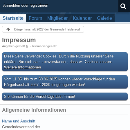
Anmelden oder registrieren
Startseite
Forum
Mitglieder
Kalender
Galerie
Bürgerhaushalt 2027 der Gemeinde Heidenrod
Impressum
Angaben gemäß § 5 Telemediengesetz
Diese Seite verwendet Cookies. Durch die Nutzung unserer Seite
erklären Sie sich damit einverstanden, dass wir Cookies setzen.
Weitere Informationen
Vom 11.05. bis zum 30.06.2025 können wieder Vorschläge für den
Bürgerhaushalt 2027 - 2030 eingetragen werden!
Sie können für die Vorschläge abstimmen!
Allgemeine Informationen
Name und Anschrift
Gemeindevorstand der