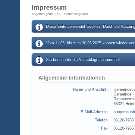
Impressum
Angaben gemäß § 5 Telemediengesetz
Diese Seite verwendet Cookies. Durch die Nutzung 
Vom 11.05. bis zum 30.06.2025 können wieder Vors
Sie können für die Vorschläge abstimmen!
Allgemeine Informationen
Name und Anschrift
Gemeindevo
Gemeinde H
Rathausstra
65321 Heid
E-Mail-Adresse
burgerhaush
Telefon
06120-7953
Fax
06120-7955