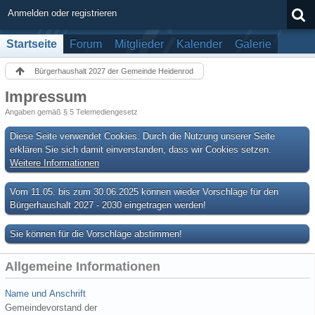
Anmelden oder registrieren
Startseite
Forum
Mitglieder
Kalender
Galerie
Bürgerhaushalt 2027 der Gemeinde Heidenrod
Impressum
Angaben gemäß § 5 Telemediengesetz
Diese Seite verwendet Cookies. Durch die Nutzung unserer Seite
erklären Sie sich damit einverstanden, dass wir Cookies setzen.
Weitere Informationen
Vom 11.05. bis zum 30.06.2025 können wieder Vorschläge für den
Bürgerhaushalt 2027 - 2030 eingetragen werden!
Sie können für die Vorschläge abstimmen!
Allgemeine Informationen
Name und Anschrift
Gemeindevorstand der