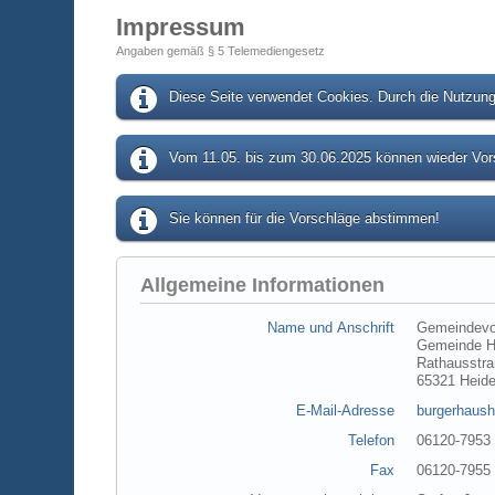
Impressum
Angaben gemäß § 5 Telemediengesetz
Diese Seite verwendet Cookies. Durch die Nutzung 
Vom 11.05. bis zum 30.06.2025 können wieder Vors
Sie können für die Vorschläge abstimmen!
Allgemeine Informationen
Name und Anschrift
Gemeindevo
Gemeinde H
Rathausstra
65321 Heid
E-Mail-Adresse
burgerhaush
Telefon
06120-7953
Fax
06120-7955