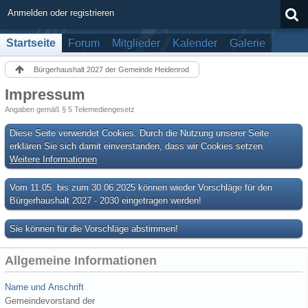
Anmelden oder registrieren
Startseite
Forum
Mitglieder
Kalender
Galerie
Bürgerhaushalt 2027 der Gemeinde Heidenrod
Impressum
Angaben gemäß § 5 Telemediengesetz
Diese Seite verwendet Cookies. Durch die Nutzung unserer Seite
erklären Sie sich damit einverstanden, dass wir Cookies setzen.
Weitere Informationen
Vom 11.05. bis zum 30.06.2025 können wieder Vorschläge für den
Bürgerhaushalt 2027 - 2030 eingetragen werden!
Sie können für die Vorschläge abstimmen!
Allgemeine Informationen
Name und Anschrift
Gemeindevorstand der