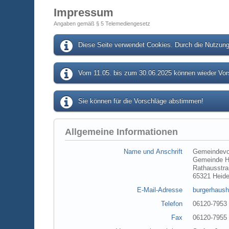
Impressum
Angaben gemäß § 5 Telemediengesetz
Diese Seite verwendet Cookies. Durch die Nutzung 
Vom 11.05. bis zum 30.06.2025 können wieder Vors
Sie können für die Vorschläge abstimmen!
Allgemeine Informationen
Name und Anschrift
Gemeindevo
Gemeinde H
Rathausstra
65321 Heid
E-Mail-Adresse
burgerhaush
Telefon
06120-7953
Fax
06120-7955