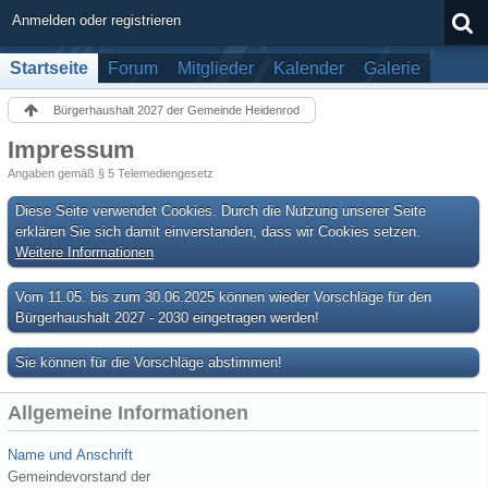
Anmelden oder registrieren
Startseite
Forum
Mitglieder
Kalender
Galerie
Bürgerhaushalt 2027 der Gemeinde Heidenrod
Impressum
Angaben gemäß § 5 Telemediengesetz
Diese Seite verwendet Cookies. Durch die Nutzung unserer Seite
erklären Sie sich damit einverstanden, dass wir Cookies setzen.
Weitere Informationen
Vom 11.05. bis zum 30.06.2025 können wieder Vorschläge für den
Bürgerhaushalt 2027 - 2030 eingetragen werden!
Sie können für die Vorschläge abstimmen!
Allgemeine Informationen
Name und Anschrift
Gemeindevorstand der