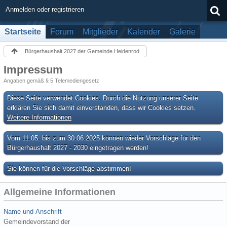
Anmelden oder registrieren
Startseite
Forum
Mitglieder
Kalender
Galerie
Bürgerhaushalt 2027 der Gemeinde Heidenrod
Impressum
Angaben gemäß § 5 Telemediengesetz
Diese Seite verwendet Cookies. Durch die Nutzung unserer Seite
erklären Sie sich damit einverstanden, dass wir Cookies setzen.
Weitere Informationen
Vom 11.05. bis zum 30.06.2025 können wieder Vorschläge für den
Bürgerhaushalt 2027 - 2030 eingetragen werden!
Sie können für die Vorschläge abstimmen!
Allgemeine Informationen
Name und Anschrift
Gemeindevorstand der