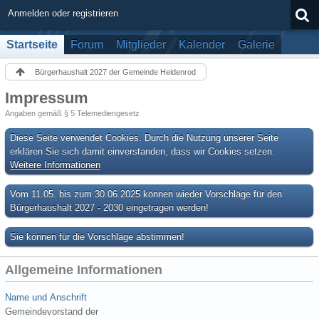
Anmelden oder registrieren
Startseite
Forum
Mitglieder
Kalender
Galerie
Bürgerhaushalt 2027 der Gemeinde Heidenrod
Impressum
Angaben gemäß § 5 Telemediengesetz
Diese Seite verwendet Cookies. Durch die Nutzung unserer Seite
erklären Sie sich damit einverstanden, dass wir Cookies setzen.
Weitere Informationen
Vom 11.05. bis zum 30.06.2025 können wieder Vorschläge für den
Bürgerhaushalt 2027 - 2030 eingetragen werden!
Sie können für die Vorschläge abstimmen!
Allgemeine Informationen
Name und Anschrift
Gemeindevorstand der