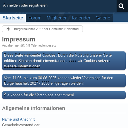
Anmelden oder registrieren
Startseite
Forum
Mitglieder
Kalender
Galerie
Bürgerhaushalt 2027 der Gemeinde Heidenrod
Impressum
Angaben gemäß § 5 Telemediengesetz
Diese Seite verwendet Cookies. Durch die Nutzung unserer Seite
erklären Sie sich damit einverstanden, dass wir Cookies setzen.
Weitere Informationen
Vom 11.05. bis zum 30.06.2025 können wieder Vorschläge für den
Bürgerhaushalt 2027 - 2030 eingetragen werden!
Sie können für die Vorschläge abstimmen!
Allgemeine Informationen
Name und Anschrift
Gemeindevorstand der