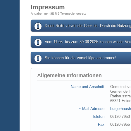
Impressum
Angaben gemäß § 5 Telemediengesetz
Diese Seite verwendet Cookies. Durch die Nutzung 
Vom 11.05. bis zum 30.06.2025 können wieder Vors
Sie können für die Vorschläge abstimmen!
Allgemeine Informationen
Name und Anschrift
Gemeindevo
Gemeinde H
Rathausstra
65321 Heid
E-Mail-Adresse
burgerhaush
Telefon
06120-7953
Fax
06120-7955