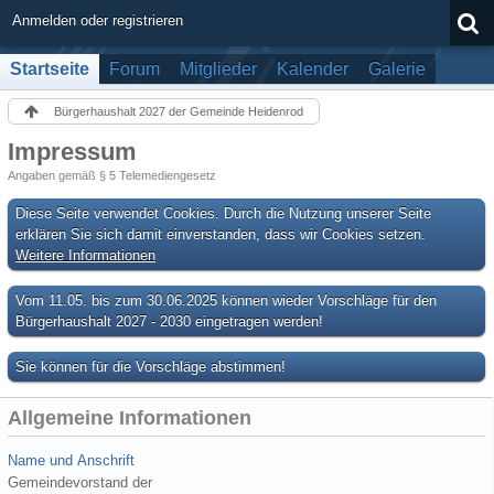
Anmelden oder registrieren
Startseite
Forum
Mitglieder
Kalender
Galerie
Bürgerhaushalt 2027 der Gemeinde Heidenrod
Impressum
Angaben gemäß § 5 Telemediengesetz
Diese Seite verwendet Cookies. Durch die Nutzung unserer Seite
erklären Sie sich damit einverstanden, dass wir Cookies setzen.
Weitere Informationen
Vom 11.05. bis zum 30.06.2025 können wieder Vorschläge für den
Bürgerhaushalt 2027 - 2030 eingetragen werden!
Sie können für die Vorschläge abstimmen!
Allgemeine Informationen
Name und Anschrift
Gemeindevorstand der