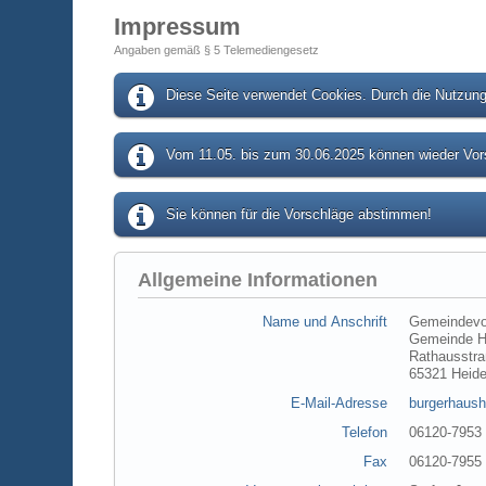
Impressum
Angaben gemäß § 5 Telemediengesetz
Diese Seite verwendet Cookies. Durch die Nutzung 
Vom 11.05. bis zum 30.06.2025 können wieder Vors
Sie können für die Vorschläge abstimmen!
Allgemeine Informationen
Name und Anschrift
Gemeindevo
Gemeinde H
Rathausstra
65321 Heid
E-Mail-Adresse
burgerhaush
Telefon
06120-7953
Fax
06120-7955